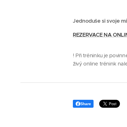
Jednoduše si svoje mí
REZERVACE NA ONLI
! Při tréninku je povin
živý online trénink na
Share